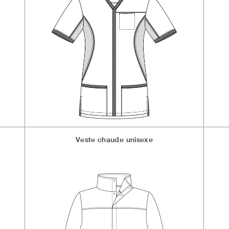
Veste chaude unisexe