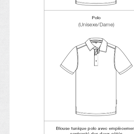
Polo
(Unisexe/Dame)
Blouse tunique polo avec empièceme
contrasté des deux côtés