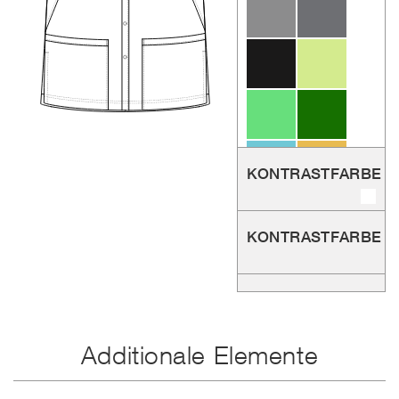
KONTRASTFARBE 1
KONTRASTFARBE 2
Farbe
NÄHTE & RIEGEL
hinzufügen
Additionale Elemente
Farbe
hinzufügen